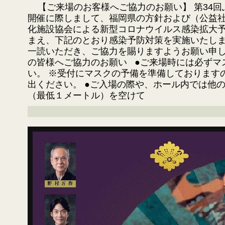
【ご来場のお客様へご協力のお願い】 第34回
開催に際しまして、福岡県の方針および（公益
化施設協会による新型コロナウイルス感染拡大
まえ、下記のとおり感染予防対策を実施いたし
一読いただき、ご協力を賜りますようお願い申
の皆様へご協力のお願い ●ご来場時には必ずマ
い。 ※受付にマスクの予備を準備しております
出ください。 ●ご入場の際や、ホール内では他
（最低１メートル）を空けて