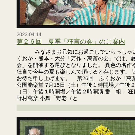
2023.04.14
第２６回 夏季「狂言の会」のご案内
みなさまお元気にお過ごしでいらっしゃいま
くおか・熊本・大分「万作・萬斎の会」では、
会」を開催する運びとなりました。 異色の名作
狂言で今年の夏も楽しんで頂けると存じます。 
お待ち申し上げます。 第26回 ふくおか「萬
公園能楽堂 7月15日（土）午後１時開場／午後２
（日）午後１時開場／午後２時開演 番 組： 
野村萬斎 小舞「野老（と