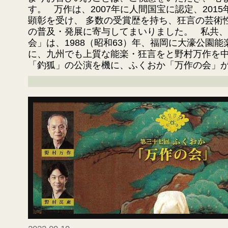
す。 万作は、2007年に人間国宝に認定、201
顕彰を受け、 多数の受賞歴を持ち、狂言の芸術
の普及・発展に寄与してまいりました。 私共
会」は、1988（昭和63）年、福岡に大濠公園
に、九州でも上質な能楽・狂言をと野村万作を
「釣狐」の公演を機に、ふくおか「万作の会」