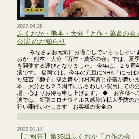
2022.04.28
ふくおか・熊本・大分「万作・萬斎の会
公演 のお知らせ
みなさまお元気にお過ごしでいらっしゃいま
おか・熊本・大分「万作・萬斎の会」では、夏
を開催する運びとなりました。 今年は、２５周
演です。 福岡では、今年の元旦にNHK「にっ
た狂言「獅子」双之舞を野村萬斎と裕基が舞いま
本、大分とも２５周年にふさわしい演目にての公
場、心よりお待ち申し上げます。 ◆ お客様へ
演では、新型コロナウイルス感染症拡大予防の
行い開催いたします。お客様の安全の
2022.01.14
【ご報告】第35回ふくおか「万作の会」