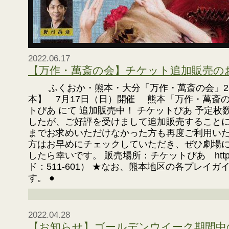
2022.06.17
【万作・萬斎の会】チケット追加販売の
ふくおか・熊本・大分「万作・萬斎の会」25
本】 7月17日（日）開催 熊本「万作・萬斎
トぴあ にて 追加販売中！ チケットぴあ 予定
したが、ご好評を受けまして追加販売すること
までお求めいただけなかった方も再度ご利用い
方はお早めにチェックしていただき、ぜひ劇場
したら幸いです。 販売場所：チケットぴあ https://t
ド：511-601） ★なお、熊本地区の各プレイ
す。 ●
2022.04.28
【お知らせ】ゴールデンウイーク期間中