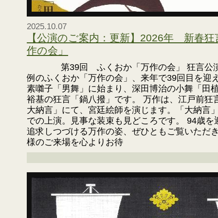
2025.10.07
【公演のご案内：更新】2026年 新春
作の会」
第39回 ふくおか「万作の会」 狂言公
例のふくおか「万作の会」、来年で39回目を迎
素囃子「男舞」に始まり、深田博治の小舞「田
裕基の狂言「鍋八撥」です。 万作は、江戸前
大納言」にて、宮廷絵師を演じます。「大納言
での上演。見事な装束も見どころです。 94歳
追求しつづける万作の姿、ぜひともご覧いただき
様のご来場を心よりお待