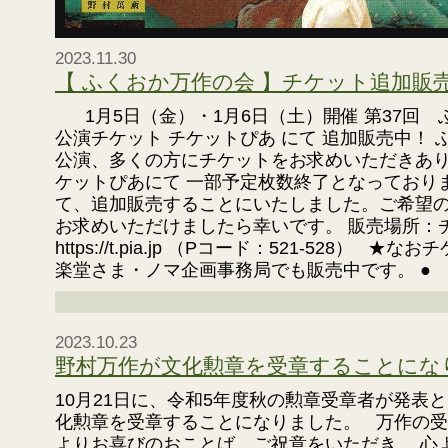
2023.11.30
【 ふくおか万作の会 】チケット追加販
1月5日（金）・1月6日（土）開催 第37回 
公演チケット チケットぴあ にて 追加販売中！
公演、多くの方にチケットをお求めいただきあり
ケットぴあにて 一部予定枚数終了となっており
て、追加販売することにいたしました。ご希望
お求めいただけましたら幸いです。 販売場所
https://t.pia.jp （Pコード：521-528）
楽堂さま・ノマ企画事務局でも販売中です。 ● チ
2023.10.23
野村万作が文化勲章を受章することにな
10月21日に、令和5年度秋の勲章受章者が発表
化勲章を受章することになりました。 万作の
よりお喜びのおことば、ご祝意をいただき、 心