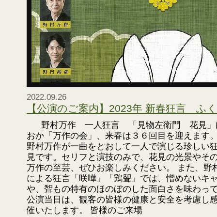
2022.09.26
【公演のご案内】2023年 新春狂言 ふ
野村万作 一人狂言 「見物左衛門 花見」
おか「万作の会」、来春は３６回目を迎えます。
野村万作が一曲をとおして一人で演じる珍しい
見です。セリフと演技のみで、花見の光景やそ
万作の至芸、ぜひお楽しみください。 また、野
による狂言「咲嘩」「鶏聟」では、憎めないキ
や、聟もの特有のほのぼのした面白さを味わっ
公演当日は、観客の皆様の健康と安全を考慮し
催いたします。 皆様のご来場