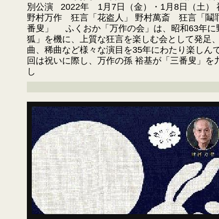
別公演 2022年 1月7日（金）・1月8日（土
野村万作 狂言「花盗人」 野村萬斎 狂言「鬮
番叟」 ふくおか「万作の会」は、昭和63年に
狐」を機に、上質な狂言を楽しむ会として発足
曲、稀曲など様々な演目を35年にわたり楽しん
回は祝いに際し、万作の孫 裕基が「三番叟」を
し