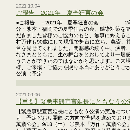
2021.10.04
ご報告 2021年 夏季狂言の会
●ご報告 －2021年 夏季狂言の会 － 2
分・熊本・福岡での夏季狂言の会、感染対策を
だきました皆様のご協力のもと、無事に終える
村万作も90歳にして現役で舞台に立ち、萬斎、
台を見せてくれました。閉塞感の続く中、演者
なさまとともに、生の舞台をとおしてより一層
うことができたのではないかと思います。ご来
様、ご来場・ご協力を賜り本当にありがとうご
公演（予定
2021.09.06
【重要】緊急事態宣言延長にともなう公
【緊急事態宣言延長にともなう公演の実施につい
も 予定どおり開催 の方向で準備を進めており
萬斎の会」9/18（土） 〇熊本「万作・萬斎の会」