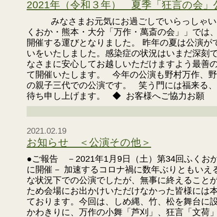
2021年（令和３年） 夏季「狂言の会
みなさまお元気にお過ごしでいらっしゃいま
くおか・熊本・大分「万作・萬斎の会」」では
開催する運びとなりました。 昨年の夏は公演が
いをいたしました。感染症の状況はいまだ深刻
なさまに安心してお越しいただけますよう最善
て開催いたします。 今年の公演も野村万作、
の親子三代での公演です。 笑う門には福来る、
待ち申し上げます。 ◆ お客様へご協力お願
2021.02.19
お知らせ ＜公演その他＞
●ご報告 －2021年1月9日（土）第34回ふく
に開催－ 加速するコロナ禍に数年ぶりともいえ
な状況下での公演でしたが、無事に終えること
ため会場にお出かけいただけなかった皆様には
ております。今回は、しめ縄、竹、松を舞台に
かわきりに、万作の小舞「芦刈」、狂言「文荷