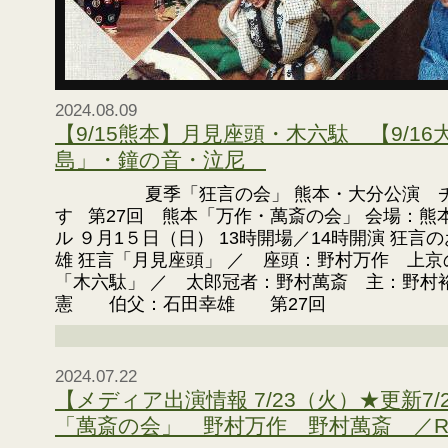
2024.08.09
【9/15熊本】月見座頭・木六駄 【9/1
島」・鐘の音・泣尼
夏季「狂言の会」 熊本・大分公演 チケ
す 第27回 熊本「万作・萬斎の会」 会場：熊
ル ９月1５日（日） 13時開場／14時開演 狂言
雄 狂言「月見座頭」 ／ 座頭：野村万作 上京
「木六駄」 ／ 太郎冠者：野村萬斎 主：野村
憲 伯父：石田幸雄 第27回
2024.07.22
【メディア出演情報 7/23（火）★更新7
「萬斎の会」 野村万作 野村萬斎 ／R