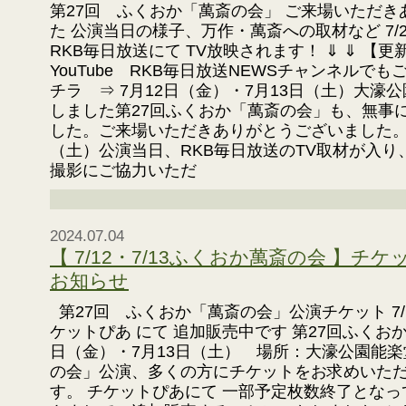
第27回 ふくおか「萬斎の会」 ご来場いただ
た 公演当日の様子、万作・萬斎への取材など 7/
RKB毎日放送にて TV放映されます！ ⇓ ⇓ 【更新
YouTube RKB毎日放送NEWSチャンネルで
チラ ⇒ 7月12日（金）・7月13日（土）大濠
しました第27回ふくおか「萬斎の会」も、無事
した。ご来場いただきありがとうございました。 
（土）公演当日、RKB毎日放送のTV取材が入
撮影にご協力いただ
2024.07.04
【 7/12・7/13ふくおか萬斎の会 】
お知らせ
第27回 ふくおか「萬斎の会」公演チケット 7/
ケットぴあ にて 追加販売中です 第27回ふくお
日（金）・7月13日（土） 場所：大濠公園能
の会」公演、多くの方にチケットをお求めいた
す。 チケットぴあにて 一部予定枚数終了とな