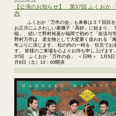
2023.09.19
【公演のお知らせ】 第37回 ふくおか
内
ふくおか「万作の会」も来春は３７回目を迎
お正月にふさわしい素囃子「高砂」に始まり、 
槌」、続いて野村裕基が福岡で初めて「奈須与
野村万作は、老女物として大変重く扱われる「
年ぶりに演じます。 松の内の一時を、狂言でお
す。 皆様のご来場を心よりお待ち申し上げます。 2
37回 ふくおか「万作の会」 ＜日時＞ 1月5日（
月6日（土）13：00開演