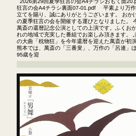
2026第29回夏季狂言の会A4チラシおもて面20.pd
狂言の会A4チラシ裏面07-01.pdf 平素より
立てを賜り、誠にありがとうございます。 おか
の夏季狂言の会を開催する運びとなりました。 
萬斎の還暦記念公演としての上演です。ふくお
れの地域で充実した番組でお楽しみ頂きます。 
の大曲「枕物狂」を今年還暦を迎えた萬斎が初
熊本では、萬斎の「三番叟」、万作の「呂連」ほ
95歳を迎