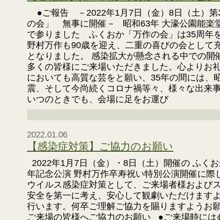
●ご報告 －2022年1月7日（金）8日（土）第
の会」 無事に開催－ 昭和63年 大濠公園能楽
で参りました ふくおか「万作の会」は35周年
野村万作も90歳を迎え、二重の喜びの会として
となりました。 感染拡大が懸念される中での開
多くの皆様にご来場いただきました。心よりお礼
においても高質な芸をと願い、35年の間には、
震、そして今尚続くコロナ禍等々、様々な出来
いつのときでも、会場に足をお運び
2022.01.06
【感染症対策】ご協力のお願い
2022年1月7日（金）・8日（土）開催の ふく
年記念公演 野村万作卒寿祝い特別公演開催に際
ウイルス感染症対策として、ご来場者様および
安全を第一に考え、安心して観劇いただけます
行います。何卒ご理解ご協力を賜りますようお
ご来場の皆様へご協力のお願い ●ご来場時には