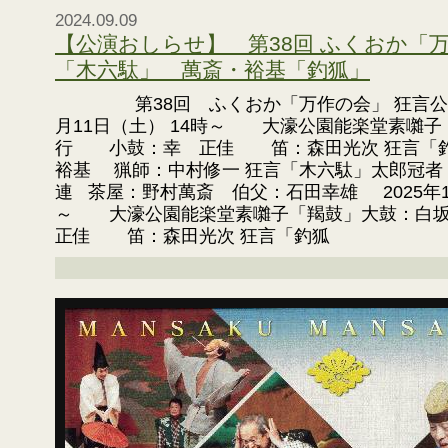
2024.09.09
【公演おしらせ】 第38回 ふくおか「
「木六駄」 萬斎・裕基「釣狐」
第38回 ふくおか「万作の会」 狂言公演の
月11日（土） 14時～ 大濠公園能楽堂素囃
行 小鼓：幸 正佳 笛：森田光次 狂言「釣
裕基 猟師：中村修一 狂言「木六駄」太郎冠者
連 茶屋：野村萬斎 伯父：石田幸雄 2025年1月
～ 大濠公園能楽堂素囃子「羯鼓」大鼓：
正佳 笛：森田光次 狂言「釣狐